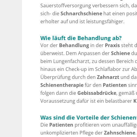
Sauerstoffversorgung verbessern sich, d
sich- die
Schnarchschiene
hat einen posi
erholter auf und ist leistungsfähiger.
Wie läuft die Behandlung ab?
Vor der
Behandlung
in der
Praxis
steht 
überweist. Dem Anpassen der
Schiene
du
beim Lungenfacharzt, zu dessen Bereich 
hinaus ein Check-up im Schlaflabor zur Ab
Überprüfung durch den
Zahnarzt
und d
Schienentherapie
für den
Patienten
sin
folgen dann die
Gebissabdrücke
, gemäß 
Voraussetzung dafür ist ein belastbarer
K
Was sind die Vorteile der Schiene
Die
Patienten
profitieren vom unauffäll
unkomplizierten Pflege der
Zahnschiene