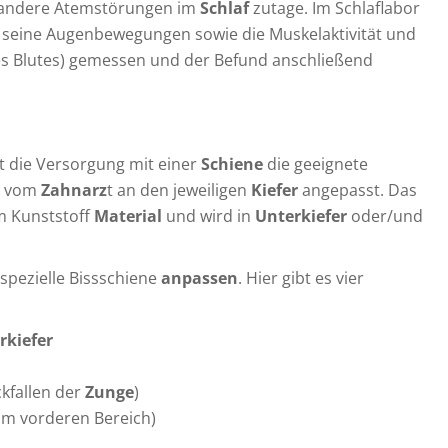
andere Atemstörungen im
Schlaf
zutage. Im Schlaflabor
, seine Augenbewegungen sowie die Muskelaktivität und
des Blutes) gemessen und der Befund anschließend
t die Versorgung mit einer
Schiene
die geeignete
d vom
Zahnarz
t an den jeweiligen
Kiefer
angepasst. Das
m Kunststoff
Material
und wird in
Unterkiefer
oder/und
 spezielle Bissschiene
anpassen
. Hier gibt es vier
rkiefer
kfallen der
Zunge
)
im vorderen Bereich)