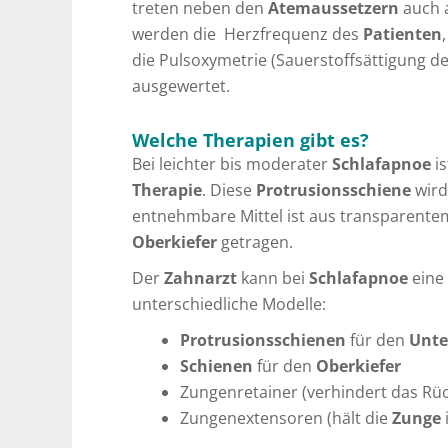
treten neben den
Atemaussetzern
auch 
werden die Herzfrequenz des
Patienten
die Pulsoxymetrie (Sauerstoffsättigung 
ausgewertet.
Welche Therapien gibt es?
Bei leichter bis moderater
Schlafapnoe
is
Therapie
. Diese
Protrusionsschiene
wir
entnehmbare Mittel ist aus transparente
Oberkiefer
getragen.
Der
Zahnarzt
kann bei
Schlafapnoe
eine
unterschiedliche Modelle:
Protrusionsschienen
für den
Unte
Schienen
für den
Oberkiefer
Zungenretainer (verhindert das Rüc
Zungenextensoren (hält die
Zunge