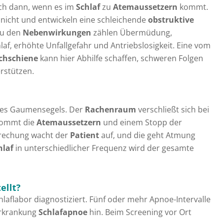
ich dann, wenn es im
Schlaf
zu
Atemaussetzern
kommt.
 nicht und entwickeln eine schleichende
obstruktive
Zu den
Nebenwirkungen
zählen Übermüdung,
af, erhöhte Unfallgefahr und Antriebslosigkeit. Eine vom
chschiene
kann hier Abhilfe schaffen, schweren Folgen
rstützen.
 des Gaumensegels. Der
Rachenraum
verschließt sich bei
 kommt die
Atemaussetzern
und einem Stopp der
brechung wacht der
Patient
auf, und die geht Atmung
hlaf
in unterschiedlicher Frequenz wird der gesamte
ellt?
laflabor diagnostiziert. Fünf oder mehr Apnoe-Intervalle
Erkrankung
Schlafapnoe
hin. Beim Screening vor Ort