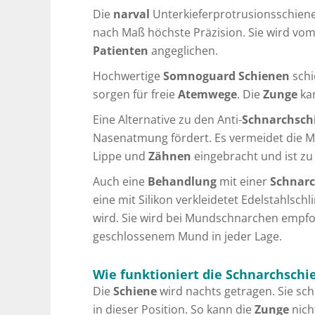
Die
narval
Unterkieferprotrusionsschiene 
nach Maß höchste Präzision. Sie wird vo
Patienten
angeglichen.
Hochwertige
Somnoguard
Schienen
sch
sorgen für freie
Atemwege
. Die
Zunge
kan
Eine Alternative zu den Anti-
Schnarchsch
Nasenatmung fördert. Es vermeidet die
Lippe und
Zähnen
eingebracht und ist zu
Auch eine
Behandlung
mit einer
Schnar
eine mit Silikon verkleidetet Edelstahlsc
wird. Sie wird bei Mundschnarchen empf
geschlossenem Mund in jeder Lage.
Wie funktioniert die Schnarchschi
Die
Schiene
wird nachts getragen. Sie sc
in dieser Position. So kann die
Zunge
nich