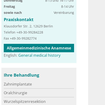
Donnerstag
8-13 und 14-17 Uhr
Freitag
8-14 Uhr
sowie nach
Vereinbarung
Praxiskontakt
Klausdorfer Str. 2, 12629 Berlin
Telefon +49-30-99284228
Fax +49-30-99282774
Allgemeinmedizinische Anamnese
English:
General medical history
Ihre Behandlung
Zahnimplantate
Oralchirurgie
Wurzelspitzenresektion