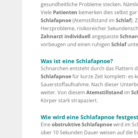
gesundheitliche Probleme stecken. Näml
Viele
Patienten
bemerken dies selbst gar
Schlafapnoe
(Atemstillstand im
Schlaf
). 
Herzprobleme, risikoreicher Sekundenschl
Zahnarzt individuell
angepasste
Schnar
vorbeugen und einen ruhigen
Schlaf
unte
Was ist eine Schlafapnoe?
Schnarchen entsteht durch das Flattern
Schlafapnoe
für kurze Zeit komplett- es
Sauerstoffaufnahme. Nach dieser Unter
weiter. Von diesem
Atemstillstand
im
Sc
Körper stark strapaziert.
Wie wird eine Schlafapnoe festgest
Eine
obstruktive Schlafapnoe
wird im Sch
über 10 Sekunden Dauer weisen auf die 