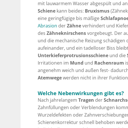
mit lauwarmem Wasser abgespült und ansc
Schiene
kann beides:
Bruxismus
(Zähnek
eine geringfügige bis mäßige
Schlafapno
Abrasion
der
Zähne
verhindert und Kief
des
Zähneknirschens
vorgebeugt. Der a
und die mechanische Reizung schädigen 
aufeinander, und ein tadelloser Biss blei
Unterkieferprotrusionsschiene
und die
Irritationen im
Mund
und
Rachenraum
i
angenehm weich und außen fest- dadurch 
Atemwege
werden nicht in ihrer Funktion
Welche Nebenwirkungen gibt es?
Nach jahrelangem
Tragen
der
Schnarchs
Zahnfüllungen oder Verblendungen komme
Wurzeldefekten oder Zahnverschiebungen
Schienenkorrektur schnell behoben werden