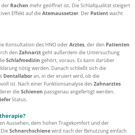
a der
Rachen
mehr geöffnet ist
.
Die Schlafqualität steigert
tiven Effekt auf die
Atemaussetzer
. Der
Patient
wacht
die Konsultation des HNO oder
Arztes
, der den
Patienten
rch den
Zahnarzt
geht außerdem die Untersuchung
die
Schlafmedizin
gehört, voraus. Es kann darüber
klärung nötig werden. Danach schließt sich die
as
Dentallabor
an, in der eruiert wird, ob die
nvoll ist. Nach einer Funktionsanalyse des
Zahnarztes
derer die
Schienen
passgenau angefertigt werden.
iefer
Status.
ntherapie?
igen Aussehen, dem hohen Tragekomfort und der
. Die
Schnarchschiene
wird nach der Benutzung einfach