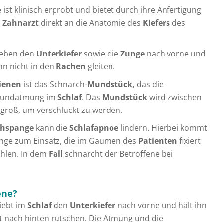
ist klinisch erprobt und bietet durch ihre Anfertigung
m
Zahnarzt
direkt an die Anatomie des
Kiefers
des
ieben den
Unterkiefer
sowie die
Zunge
nach vorne und
n nicht in den
Rachen
gleiten.
ienen
ist das Schnarch-
Mundstück,
das die
 Mundatmung im
Schlaf
. Das
Mundstück
wird zwischen
 groß, um verschluckt zu werden.
chspange
kann die
Schlafapnoe
lindern. Hierbei kommt
hlinge zum Einsatz, die im Gaumen des
Patienten
fixiert
ohlen. In dem
Fall
schnarcht der Betroffene bei
ene?
hiebt im
Schlaf
den
Unterkiefer
nach vorne und hält ihn
t nach hinten rutschen. Die Atmung und die