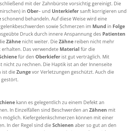
hließend mit der Zahnbürste vorsichtig gereinigt. Die
nirschen) in
Ober
– und
Unterkiefer
sanft korrigieren und
e
schonend behandeln. Auf diese Weise wird eine
ergelenkbeschwerden sowie Schmerzen im
Mund
in
Folge
usgeübte Druck durch innere Anspannung des
Patienten
die
Zähne
nicht weiter. Die
Zähne
reiben nicht mehr
bt erhalten. Das verwendete
Material
für die
Schiene
für den
Oberkiefer
ist gut verträglich. Mit
st nicht zu rechnen. Die Haptik ist an der Innenseite
ist die
Zunge
vor Verletzungen geschützt. Auch die
 gestört.
chiene
kann es gelegentlich zu einem Defekt an
n. In Einzelfällen sind Beschwerden an
Zähnen
mit
 möglich. Kiefergelenkschmerzen können mit einer
. In der Regel sind die
Schienen
aber so gut an den