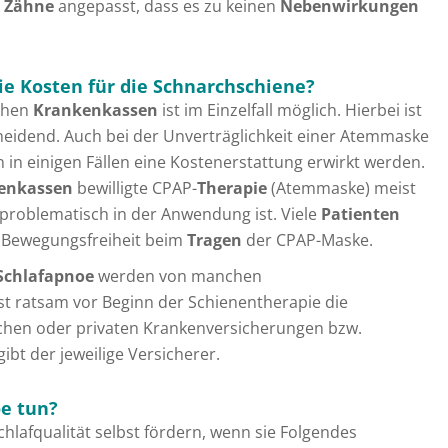
r
Zähne
angepasst, dass es zu keinen
Nebenwirkungen
 Kosten für die Schnarchschiene?
chen
Krankenkassen
ist im Einzelfall möglich. Hierbei ist
cheidend. Auch bei der Unverträglichkeit einer Atemmaske
in einigen Fällen eine Kostenerstattung erwirkt werden.
enkassen
bewilligte CPAP-
Therapie
(Atemmaske) meist
problematisch in der Anwendung ist. Viele
Patienten
r Bewegungsfreiheit beim
Tragen
der CPAP-Maske.
 Schlafapnoe
werden von manchen
st ratsam vor Beginn der Schienentherapie die
chen oder privaten Krankenversicherungen bzw.
ibt der jeweilige Versicherer.
oe tun?
lafqualität selbst fördern, wenn sie Folgendes