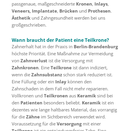
passgenaue, maßgeschneiderte
Kronen
,
Inlays
,
Veneers, Implantate
,
Brücken
und
Prothesen
.
Ästhetik
und Zahngesundheit werden bei uns
großgeschrieben.
Wann braucht der Patient eine Teilkrone?
Zahnerhalt hat in der Praxis in
Berlin-Brandenburg
höchste Priorität. Eine Maßnahme zur Vermeidung
von
Zahnverlust
ist die Versorgung mit
Zahnkronen
. Eine
Teilkrone
ist dann indiziert,
wenn die
Zahnsubstanz
schon stark reduziert ist.
Eine Füllung oder ein
Inlay
können den
Zahnschaden in dem Fall nicht mehr reparieren.
Vollkronen und
Teilkronen
aus
Keramik
sind bei
den
Patienten
besonders beliebt.
Keramik
ist ein
dezentes wie lange haltbares Material, das vorrangig
für die
Zähne
im Sichtbereich verwendet wird.
Voraussetzung für die
Versorgung
mit einer
Teilkrone
ist ein entzündungsfreier Zahn. Eine