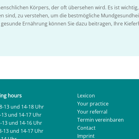
 menschlichen Körpers, der oft übersehen wird. Es ist wichtig
en sind, zu verstehen, um die bestmögliche Mundgesundhei
esunde Ernährung können Sie dazu beitragen, Ihre Kiefer
ng hours
Lexicon
Your practice
8-13 und 14-18 Uhr
Your referral
8-13 und 14-17 Uhr
Termin vereinbaren
8-13 und 14-16 Uhr
Contact
8-13 und 14-17 Uhr
Imprint