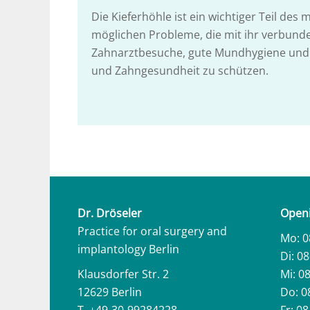
Die Kieferhöhle ist ein wichtiger Teil des
möglichen Probleme, die mit ihr verbund
Zahnarztbesuche, gute Mundhygiene und g
und Zahngesundheit zu schützen.
Dr. Dröseler
Openi
Practice for oral surgery and
Mo: 0
implantology Berlin
Di: 0
Klausdorfer Str. 2
Mi: 0
12629 Berlin
Do: 0