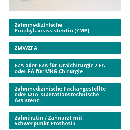
Zahnmedizinische
Prophylaxeassistentin (ZMP)
ZMV/ZFA
FZA oder FZÄ für
Oralchirurgie
/ FA
oder FÄ für MKG Chirurgie
Zahnmedizinische Fachangestellte
oder OTA: Operationstechnische
Assistenz
Zahnärztin / Zahnarzt mit
Schwerpunkt Prothetik